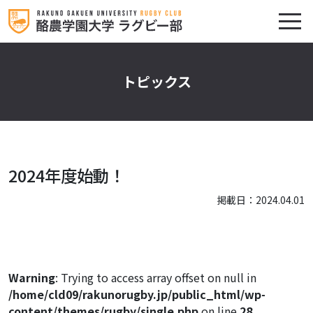
トピックス
2024年度始動！
掲載日：2024.04.01
Warning
: Trying to access array offset on null in
/home/cld09/rakunorugby.jp/public_html/wp-
content/themes/rugby/single.php
on line
28