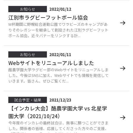
2022/01/12
お知らせ
江別市ラグビーフットボール協会
W杯期間に野幌総合運動公園でワラビーズのキャンプがあ
りそのレガシーを継承して創設された江別ラグビーフット
ボール協会。近々バナーをリンクする計...
2022/01/11
お知らせ
Webサイトをリニューアルしました
酪農学園大学ラグビー部のWebサイトをリニューアルしま
した。今後はSNSに加え、Webサイトでも情報を発信して
いきます。皆さん、ぜひご覧くだ...
2021/12/23
試合予定・結果
【インカレ大会】酪農学園大学 vs 北星学
園大学（2021/10/24）
今年度のインカレの最終試合は、無事に勝つことができま
した。関係者の皆様、応援してくださった方々のご支援、